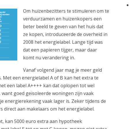
Om huizenbezitters te stimuleren om te
verduurzamen en huizenkopers een
beter beeld te geven van het huis dat
ze kopen, introduceerde de overheid in
2008 het energielabel. Lange tijd was
dat een papieren tijger, maar daar
komt nu verandering in.
Vanaf volgend jaar mag je meer geld
is. Met een energielabel A of B kan het extra te
met een label A++++ kan dat oplopen tot wel
, want goed geïsoleerde woningen zijn vaak
je energierekening vaak lager is. Zeker tijdens de
s direct aan makelaars om het energielabel.
pt, kan 5000 euro extra aan hypotheek
 met label E tot en met G kopen, mogen niet extra