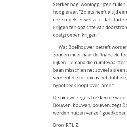
Sterker nog, woningprijzen zullen
hoogleraar. “Zoiets heeft altijd een
deze regels er wel voor dat starte
krijgen ten opzichte van doorstrom
doelgroepen krijgen.”
Wat Boelhouwer betreft worden
zouden meer naar de financiële t
kijken. “Iemand die ruimtevaarttec
baan misschien net zoveel als een 
verdient die technicus het dubbele
hypotheek loopt over jaren.”
De nieuwe regels trekken de woning
Bouwen, bouwen, bouwen, zegt Bo
worden huizen vanzelf goedkoper o
Bron: RTL Z