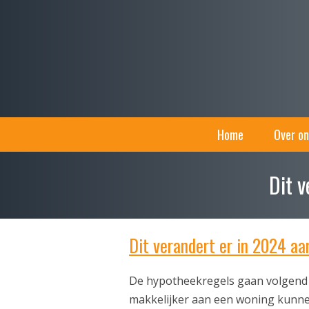
Home
Over on
Dit 
Dit verandert er in 2024 a
De hypotheekregels gaan volgend 
makkelijker aan een woning kunne