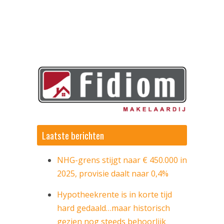
ring
Laatste berichten
ekering
ing
NHG-grens stijgt naar € 450.000 in
2025, provisie daalt naar 0,4%
Hypotheekrente is in korte tijd
hard gedaald…maar historisch
gezien nog steeds behoorlijk